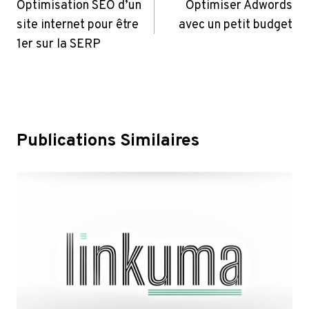
De
Optimisation SEO d’un
Optimiser Adwords
site internet pour être
avec un petit budget
L’article
1er sur la SERP
Publications Similaires