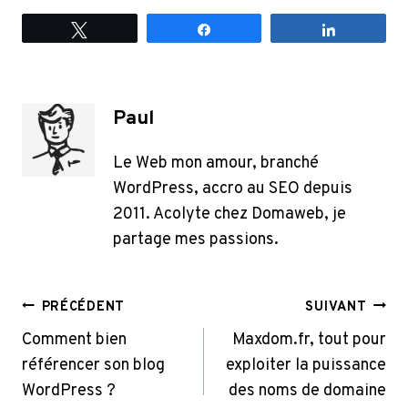
Tweetez
Partagez
Partagez
Paul
Le Web mon amour, branché
WordPress, accro au SEO depuis
2011. Acolyte chez Domaweb, je
partage mes passions.
Navigation
PRÉCÉDENT
SUIVANT
De
Comment bien
Maxdom.fr, tout pour
référencer son blog
exploiter la puissance
L’article
WordPress ?
des noms de domaine