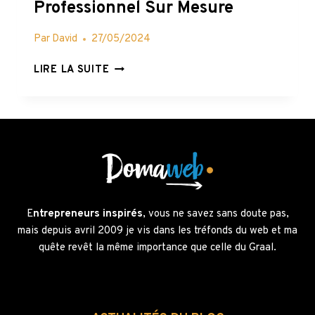
Professionnel Sur Mesure
Par
David
27/05/2024
EGIO
LIRE LA SUITE
AGENCE
WEB
OFFSHORE
MAROC
:
BOOSTEZ
VOTRE
PRÉSENCE
EN
E
ntrepreneurs inspirés
, vous ne savez sans doute pas,
LIGNE
mais depuis avril 2009 je vis dans les tréfonds du web et ma
AVEC
quête revêt la même importance que celle du Graal.
UN
SITE
WEB
PROFESSIONNEL